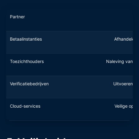
Partner
Betaalinstanties
Afhandelen v
Toezichthouders
Naleving van wet
Verificatiebedrijven
Uitvoeren van
Cloud-services
Veilige ops