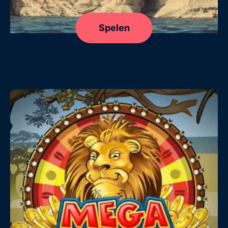
Spelen