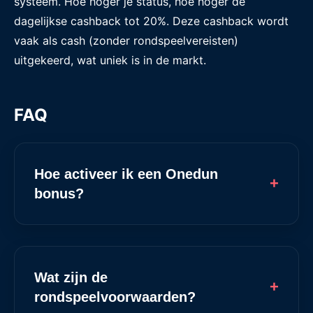
systeem. Hoe hoger je status, hoe hoger de
dagelijkse cashback tot 20%. Deze cashback wordt
vaak als cash (zonder rondspeelvereisten)
uitgekeerd, wat uniek is in de markt.
FAQ
Hoe activeer ik een Onedun
bonus?
Selecteer de promotie simpelweg in het
stortingsmenu. Voor sommige acties voer je
een promocode in die je op de actiepagina
Wat zijn de
vindt.
rondspeelvoorwaarden?