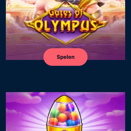
Spelen