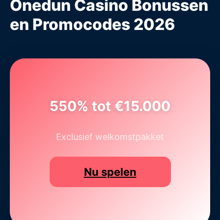
Onedun Casino Bonussen
en Promocodes 2026
550% tot €15.000
Exclusief welkomstpakket
Nu spelen