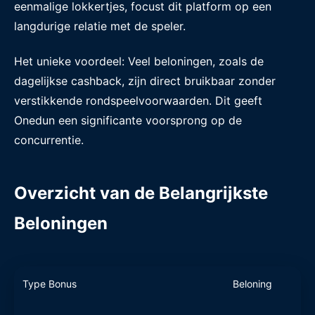
eenmalige lokkertjes, focust dit platform op een
langdurige relatie met de speler.
Het unieke voordeel: Veel beloningen, zoals de
dagelijkse cashback, zijn direct bruikbaar zonder
verstikkende rondspeelvoorwaarden. Dit geeft
Onedun een significante voorsprong op de
concurrentie.
Overzicht van de Belangrijkste
Beloningen
Type Bonus
Beloning